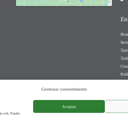
En
Ho
Serv
Tari
Trab
Con
Polí
Polí
Gestionar consentimiento
Avi
Aceptar
Co
 la web. Puedes