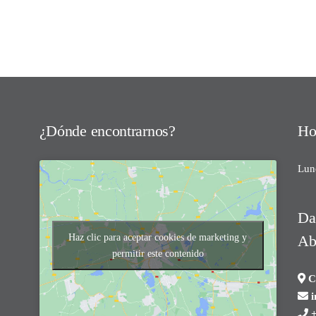
¿Dónde encontrarnos?
Ho
Lun
Da
Ab
Haz clic para aceptar cookies de marketing y
permitir este contenido
Ca
i
+