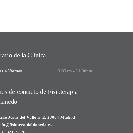
rario de la Clínica
es a Viernes
9:00am - 21:00pm
tos de contacto de Fisioterapia
lanedo
lle Jesús del Valle nº 2, 28004 Madrid
nfo@fisioterapiablanedo.es
91 821 75 76