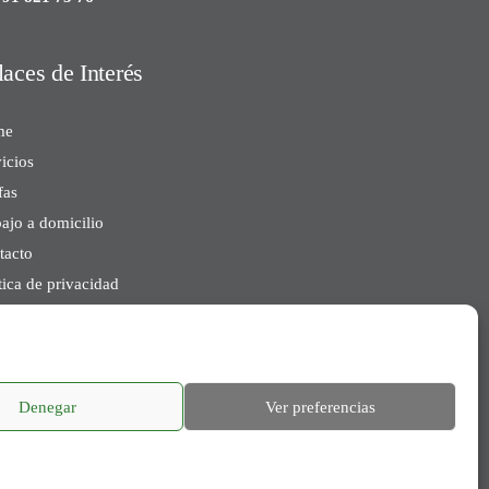
laces de Interés
me
icios
fas
ajo a domicilio
tacto
tica de privacidad
tica de Cookies
so Legal
Denegar
Ver preferencias
nfigurar cookies